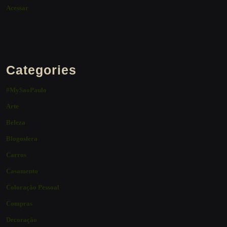
Acessar
Categories
#MySaoPaulo
Arte
Beleza
Blogosfera
Carros
Casamento
Coloração Pessoal
Compras
Decoração