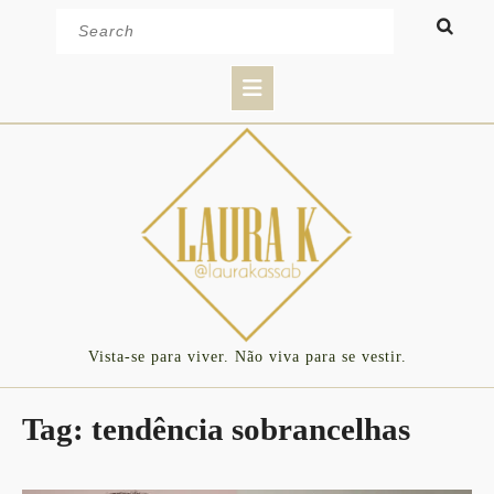
Skip
Search
to
for:
content
Open
Button
Vista-se para viver. Não viva para se vestir.
Tag:
tendência sobrancelhas