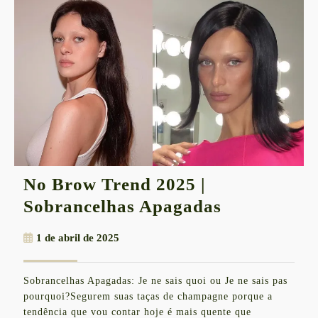
No Brow Trend 2025 |
No
Sobrancelhas Apagadas
Brow
1
1 de abril de 2025
Trend
de
2025
abril
Sobrancelhas Apagadas: Je ne sais quoi ou Je ne sais pas
de
|
pourquoi?Segurem suas taças de champagne porque a
2025
Sobrancelh
tendência que vou contar hoje é mais quente que