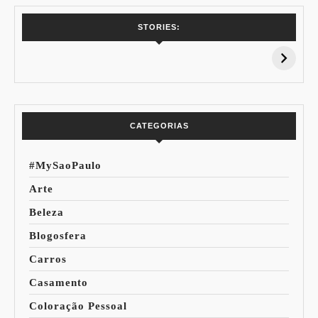
7 Vinhos com +
Coloração
STORIES:
15% de
Pessoal: Os
Desconto:
Azuis de Cada
Especial Copa do
Paleta
Mundo
CATEGORIAS
#MySaoPaulo
Arte
Beleza
Blogosfera
Carros
Casamento
Coloração Pessoal