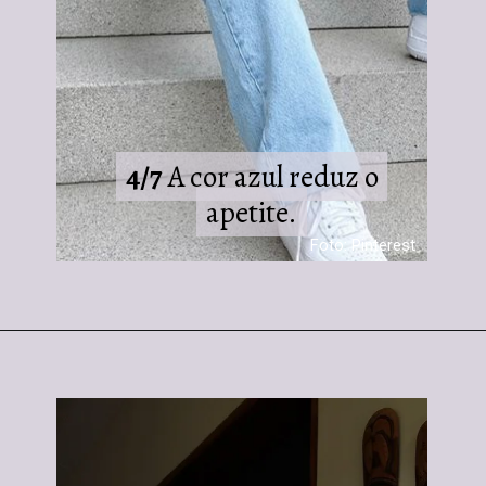
4/7
4/7
A cor azul reduz o
A cor azul reduz o
apetite.
apetite.
Foto: Pinterest