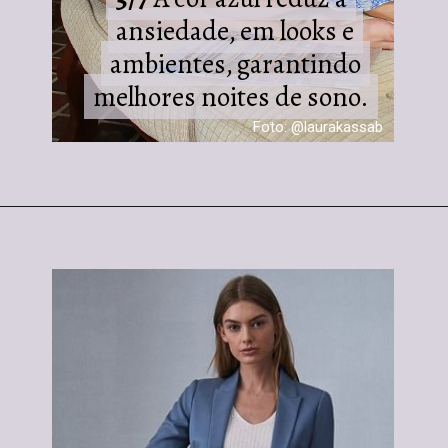
ansiedade, em looks e
ansiedade, em looks e
ambientes, garantindo
ambientes, garantindo
melhores noites de sono.
melhores noites de sono.
Foto: @laurakassab