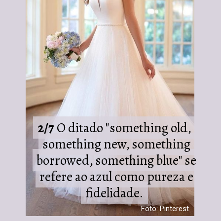
2/7
2/7
O ditado "something old,
O ditado "something old,
something new, something
something new, something
borrowed, something blue" se
borrowed, something blue" se
refere ao azul como pureza e
refere ao azul como pureza e
fidelidade.
fidelidade.
Foto: Pinterest