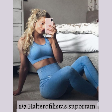
1/7
1/7
Halterofilistas suportam
Halterofilistas suportam