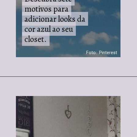
motivos para
motivos para
adicionar looks da
adicionar looks da
cor azul ao seu
cor azul ao seu
closet.
closet.
Foto: Pinterest