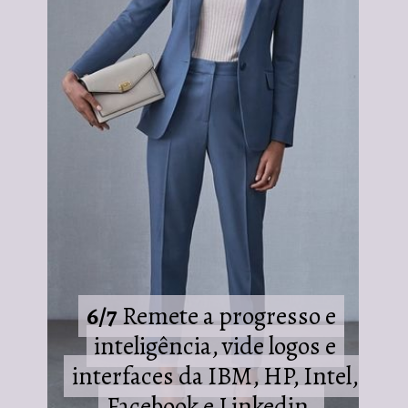
6/7
6/7
Remete a progresso e
Remete a progresso e
inteligência, vide logos e
inteligência, vide logos e
interfaces da IBM, HP, Intel,
interfaces da IBM, HP, Intel,
Facebook e Linkedin.
Facebook e Linkedin.