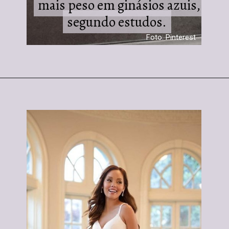
mais peso em ginásios azuis,
mais peso em ginásios azuis,
segundo estudos.
segundo estudos.
Foto: Pinterest