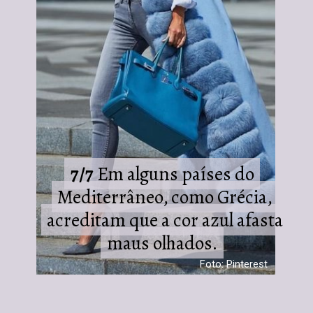
7/7
7/7
Em alguns países do
Em alguns países do
Mediterrâneo, como Grécia,
Mediterrâneo, como Grécia,
acreditam que a cor azul afasta
acreditam que a cor azul afasta
maus olhados.
maus olhados.
Foto: Pinterest