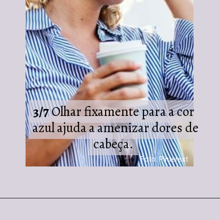
3/7
3/7
Olhar fixamente para a cor
Olhar fixamente para a cor
azul ajuda a amenizar dores de
azul ajuda a amenizar dores de
cabeça.
cabeça.
Foto: Pinterest