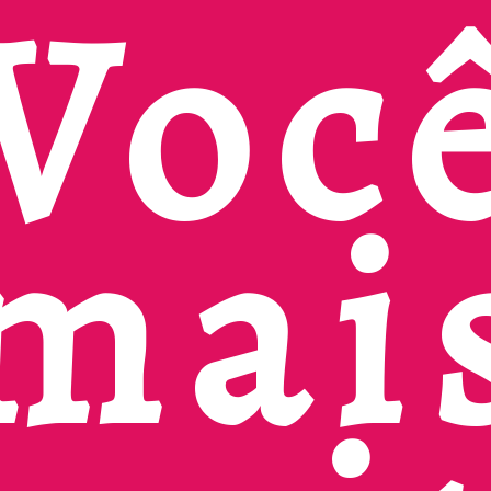
Voc
mai