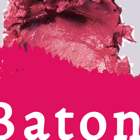
B
ato