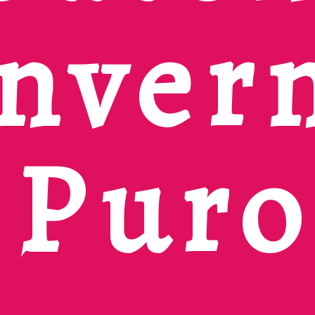
Inver
P
ur