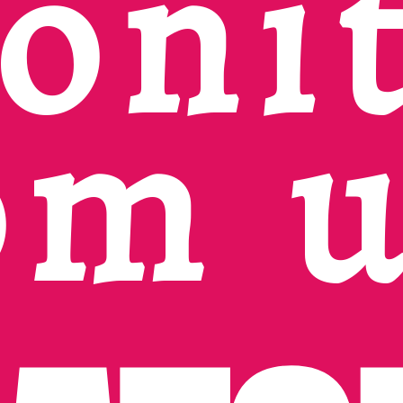
oni
om 