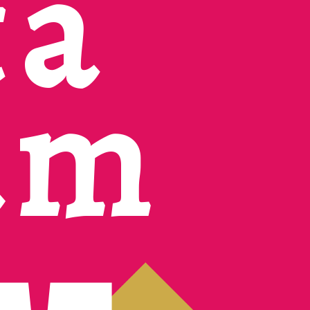
ta
um