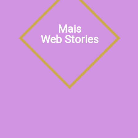
Mais
Web Stories