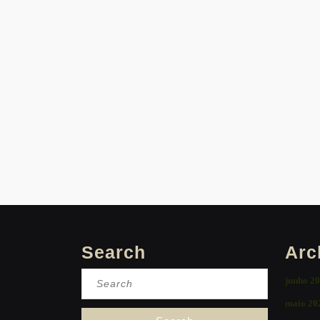
Search
Arc
Search
junho 2
for:
maio 20