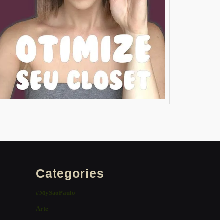
Categories
#MySaoPaulo
Arte