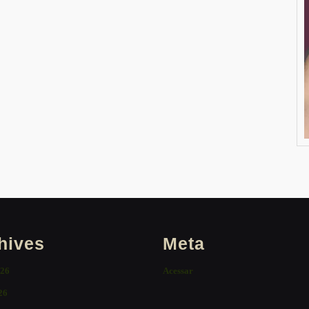
hives
Meta
026
Acessar
26