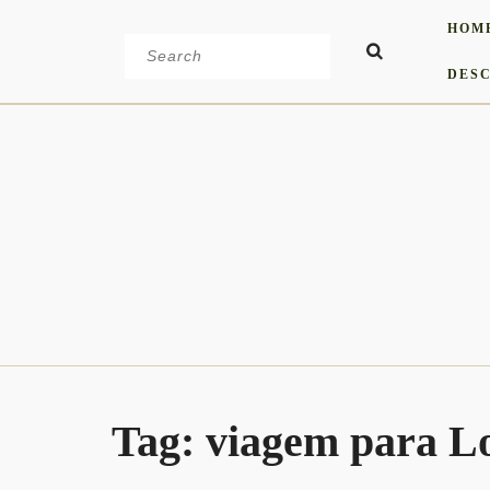
Skip
HOM
to
Search
content
for:
DESC
Tag:
viagem para L