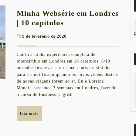
Minha Websérie em Londres
Minha
| 10 capítulos
Websérie
9
9 de fevereiro de 2020
em
de
Londres
fevereiro
Confira minha experiência completa de
de
|
intercâmbio em Londres em 10 capítulos. 6/10
2020
10
postados Inscreva-se no canal e ative o sininho
para ser notificado quando os novos vídeos desta e
capítulos
de novas viagens forem ao ar. Eu e Lorrine
Mondin passamos 3 semanas em Londres, fazendo
o curso de Business English
leia
leia mais
mais