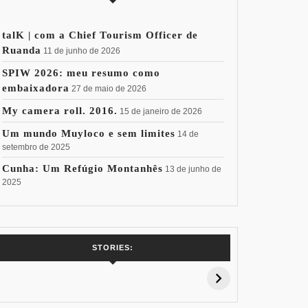
talK | com a Chief Tourism Officer de
Ruanda
11 de junho de 2026
SPIW 2026: meu resumo como
embaixadora
27 de maio de 2026
My camera roll. 2016.
15 de janeiro de 2026
Um mundo Muyloco e sem limites
14 de
setembro de 2025
Cunha: Um Refúgio Montanhês
13 de junho de
2025
7 Vinhos com +
Coloração
Coloraç
STORIES:
15% de
Pessoal: Os
Pessoal:
Desconto:
Azuis de Cada
Verdes de
Especial Copa
Paleta
Paleta