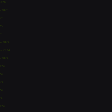
2026
o 2025
025
25
25
o 2024
o 2024
o 2024
2024
24
024
24
24
024