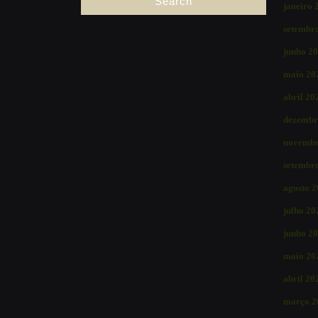
janeiro 
setembr
junho 2
maio 20
abril 20
dezembr
novembr
setembr
agosto 
julho 20
junho 2
maio 20
abril 20
março 2