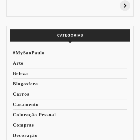
Desconto:
Azuis de Cada
Especial Copa do
Paleta
Mundo
CATEGORIAS
#MySaoPaulo
Arte
Beleza
Blogosfera
Carros
Casamento
Coloração Pessoal
Compras
Decoração