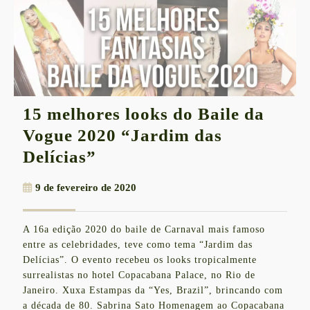
15 melhores looks do Baile da
Vogue 2020 “Jardim das
15
Delícias”
melhores
9
9 de fevereiro de 2020
looks
de
do
fevereiro
A 16a edição 2020 do baile de Carnaval mais famoso
de
Baile
entre as celebridades, teve como tema “Jardim das
2020
da
Delícias”. O evento recebeu os looks tropicalmente
surrealistas no hotel Copacabana Palace, no Rio de
Vogue
Janeiro. Xuxa Estampas da “Yes, Brazil”, brincando com
2020
a década de 80. Sabrina Sato Homenagem ao Copacabana