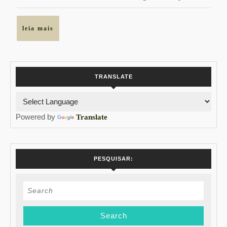
“Jardim
das
leia
leia mais
Delícias”
mais
TRANSLATE
Powered by
Translate
PESQUISAR:
Search
for: