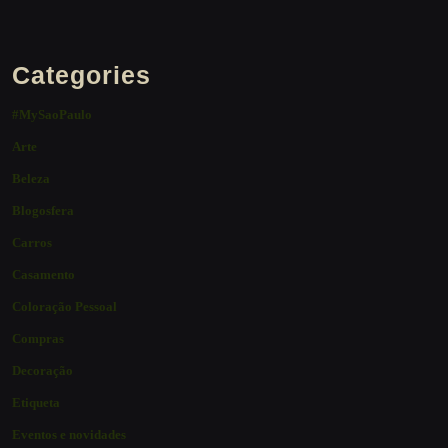
Categories
#MySaoPaulo
Arte
Beleza
Blogosfera
Carros
Casamento
Coloração Pessoal
Compras
Decoração
Etiqueta
Eventos e novidades