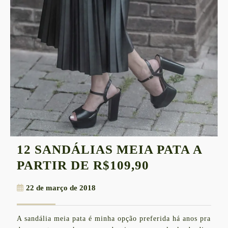
12 SANDÁLIAS MEIA PATA A
12
PARTIR DE R$109,90
SANDÁLIAS
22
22 de março de 2018
MEIA
de
PATA
março
A sandália meia pata é minha opção preferida há anos pra
de
A