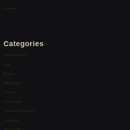
Acessar
Categories
#MySaoPaulo
Arte
Beleza
Blogosfera
Carros
Casamento
Coloração Pessoal
Compras
Decoração