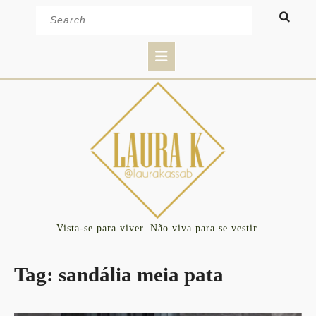
Skip
Search
to
for:
content
Open
Button
Vista-se para viver. Não viva para se vestir.
Tag:
sandália meia pata