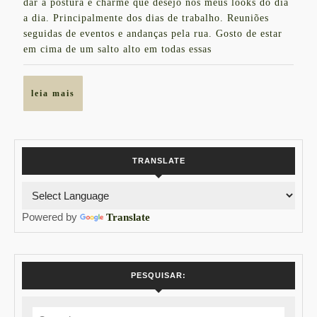
dar a postura e charme que desejo nos meus looks do dia
2018
PARTIR
a dia. Principalmente dos dias de trabalho. Reuniões
seguidas de eventos e andanças pela rua. Gosto de estar
DE
em cima de um salto alto em todas essas
R$109,90
leia
leia mais
mais
TRANSLATE
Powered by
Translate
PESQUISAR:
Search