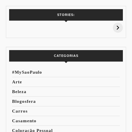
7 Vinhos com +
Coloração
STORIES:
15% de
Pessoal: Os
Desconto:
Azuis de Cada
Especial Copa do
Paleta
Mundo
CATEGORIAS
#MySaoPaulo
Arte
Beleza
Blogosfera
Carros
Casamento
Coloração Pessoal