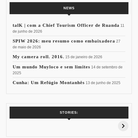
NEWS
talK | com a Chief Tourism Officer de Ruanda
11
de junho de 2026
SPIW 2026: meu resumo como embaixadora
27
de maio de 2026
My camera roll. 2016.
15 de janeiro de 2026
Um mundo Muyloco e sem limites
14 de setembro de
2025
Cunha: Um Refúgio Montanhês
13 de junho de 2025
7 Vinhos com +
Coloração
STORIES:
15% de
Pessoal: Os
Desconto:
Azuis de Cada
Especial Copa do
Paleta