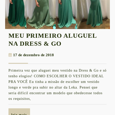
MEU PRIMEIRO ALUGUEL
MEU
NA DRESS & GO
PRIMEIRO
17
17 de dezembro de 2018
ALUGUEL
de
NA
dezembro
Primeira vez que aluguei meu vestido na Dress & Go e só
de
DRESS
tenho elogios! COMO ESCOLHER O VESTIDO IDEAL
2018
&
PRA VOCÊ Eu tinha a missão de escolher um vestido
longo e verde pra subir no altar da Leka. Pensei que
GO
seria difícil encontrar um modelo que obedecesse todos
os requisitos,
leia
leia mais