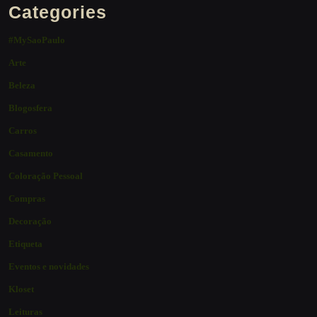
Categories
#MySaoPaulo
Arte
Beleza
Blogosfera
Carros
Casamento
Coloração Pessoal
Compras
Decoração
Etiqueta
Eventos e novidades
Kloset
Leituras