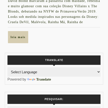
David Blond marcaram a passarela com maldade, rebeldia
2018
debutando
e muito glamour com sua coleção Disney Villains x The
Blonds, debutando na NYFW de Primavera/Verão 2019.
na
Looks sob medida inspirados nas personagens da Disney:
NYFW
Cruela DeVil, Malévola, Rainha Má, Rainha de
leia
leia mais
mais
TRANSLATE
Powered by
Translate
PESQUISAR: