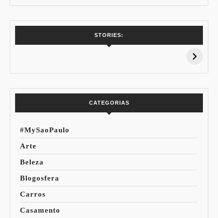
7 Vinhos com +
Coloração
STORIES:
15% de
Pessoal: Os
Desconto:
Azuis de Cada
Especial Copa do
Paleta
Mundo
CATEGORIAS
#MySaoPaulo
Arte
Beleza
Blogosfera
Carros
Casamento