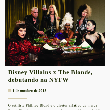
Disney Villains x The Blonds,
Disney
debutando na NYFW
Villains
1
1 de outubro de 2018
x
de
The
outubro
O estilista Phillipe Blond e o diretor criativo da marca
de
Blonds,