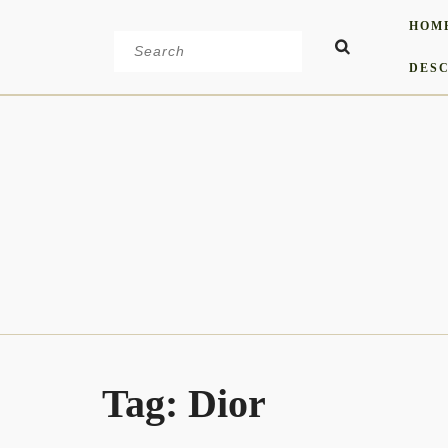
Skip
HOM
to
Search
content
for:
DESC
Tag:
Dior