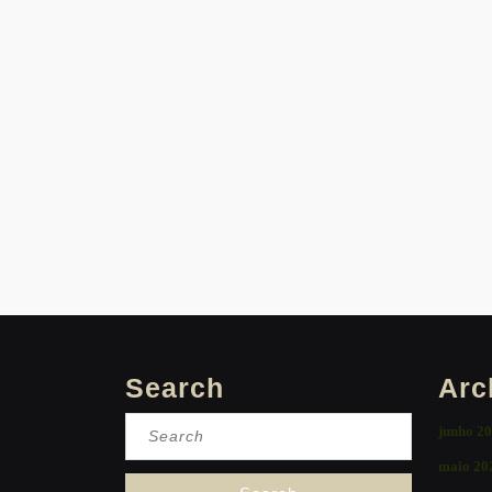
Search
Arc
Search
junho 2
for:
maio 20