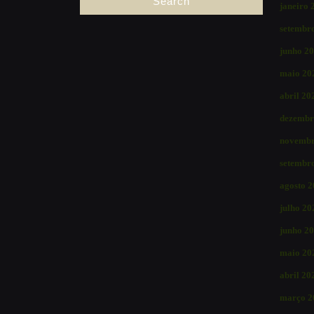
janeiro 
setembr
junho 2
maio 20
abril 20
dezembr
novembr
setembr
agosto 
julho 20
junho 2
maio 20
abril 20
março 2