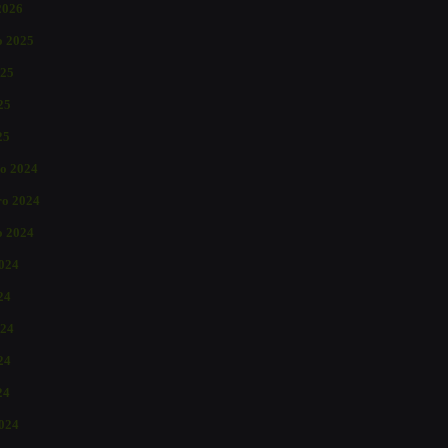
2026
o 2025
025
25
25
o 2024
o 2024
o 2024
2024
24
024
24
24
024