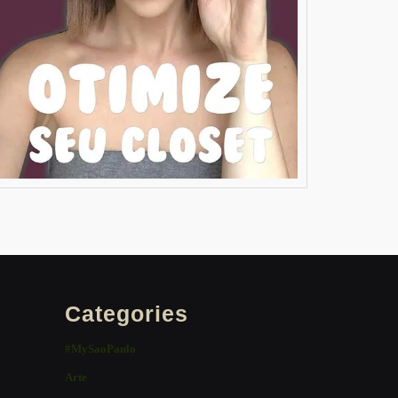
Categories
#MySaoPaulo
Arte