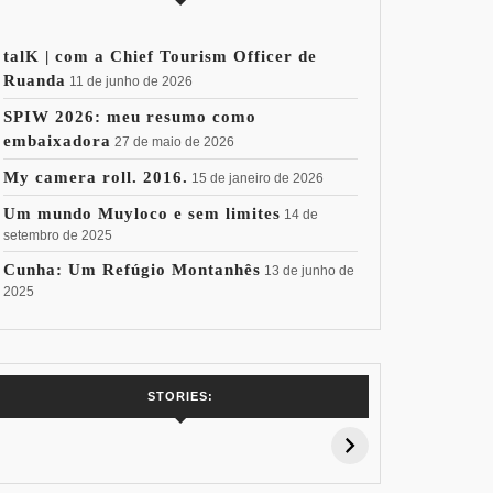
talK | com a Chief Tourism Officer de
Ruanda
11 de junho de 2026
SPIW 2026: meu resumo como
embaixadora
27 de maio de 2026
My camera roll. 2016.
15 de janeiro de 2026
Um mundo Muyloco e sem limites
14 de
setembro de 2025
Cunha: Um Refúgio Montanhês
13 de junho de
2025
RTO
7 Vinhos com +
Coloração
Coloraç
STORIES:
15% de
Pessoal: Os
Pessoal:
Desconto:
Azuis de Cada
Verdes de
Especial Copa
Paleta
Paleta