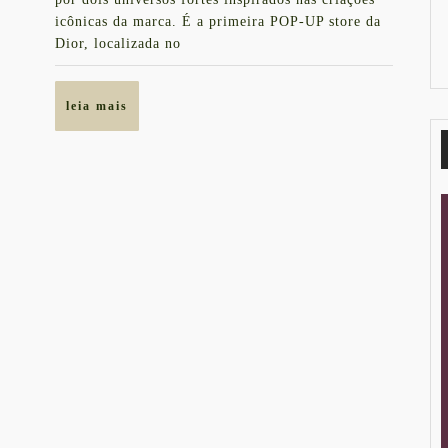
AEROPORTO
icônicas da marca. É a primeira POP-UP store da
DE
Dior, localizada no
GUARULHOS
leia
leia mais
mais