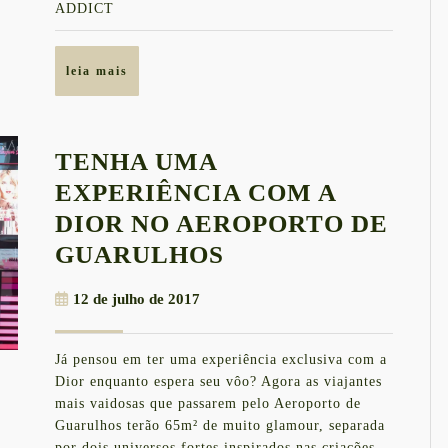
OS
ADDICT
SEUS
MEL
leia
leia mais
mais
LOO
TENHA UMA
EXPERIÊNCIA COM A
DIOR NO AEROPORTO DE
TENHA
GUARULHOS
UMA
12
12 de julho de 2017
EXPERIÊNCIA
de
COM
julho
Já pensou em ter uma experiência exclusiva com a
de
A
Dior enquanto espera seu vôo? Agora as viajantes
2017
DIOR
mais vaidosas que passarem pelo Aeroporto de
Guarulhos terão 65m² de muito glamour, separada
NO
por dois universos fortes inspirados nas criações