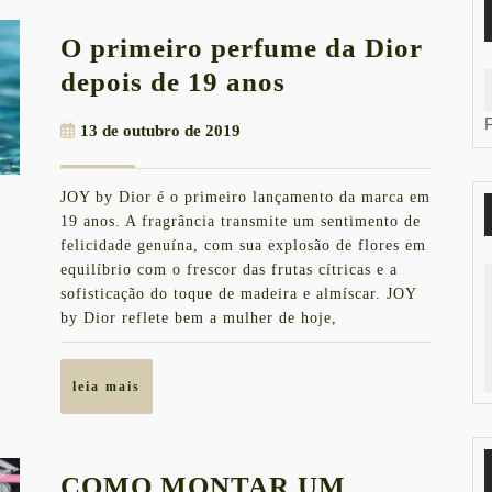
O primeiro perfume da Dior
O
depois de 19 anos
primeiro
13
13 de outubro de 2019
perfume
de
da
outubro
JOY by Dior é o primeiro lançamento da marca em
de
Dior
19 anos. A fragrância transmite um sentimento de
2019
depois
felicidade genuína, com sua explosão de flores em
equilíbrio com o frescor das frutas cítricas e a
de
sofisticação do toque de madeira e almíscar. JOY
19
by Dior reflete bem a mulher de hoje,
anos
leia
leia mais
mais
COMO MONTAR UM