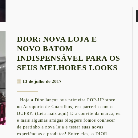
DIOR: NOVA LOJA E
NOVO BATOM
INDISPENSÁVEL PARA OS
DIOR
SEUS MELHORES LOOKS
NOV
13
13 de julho de 2017
LOJ
de
E
julho
Hoje a Dior lançou sua primeira POP-UP store
de
NOV
no Aeroporto de Guarulhos, em parceria com o
2017
BAT
DUFRY. (Leia mais aqui) E a convite da marca, eu
e mais algumas amigas bloggers fomos conhecer
INDI
de pertinho a nova loja e testar suas novas
PAR
experiências e produtos! Entre eles, o DIOR