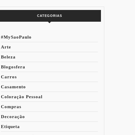
do Mundo
CATEGORIAS
#MySaoPaulo
Arte
Beleza
:
Blogosfera
A
Carros
A
Casamento
Coloração Pessoal
O
Compras
OM
Decoração
SPENSÁVEL
Etiqueta
A