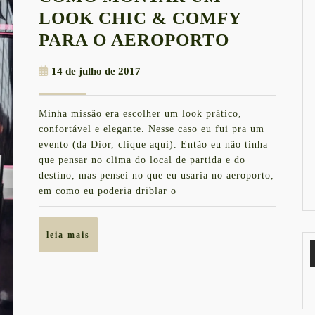
LOOK CHIC & COMFY
COMO
PARA O AEROPORTO
MONTAR
14
14 de julho de 2017
UM
de
LOOK
julho
Minha missão era escolher um look prático,
de
CHIC
confortável e elegante. Nesse caso eu fui pra um
2017
&
evento (da Dior, clique aqui). Então eu não tinha
que pensar no clima do local de partida e do
COMFY
destino, mas pensei no que eu usaria no aeroporto,
PARA
em como eu poderia driblar o
O
AEROPO
leia
leia mais
mais