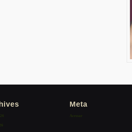
hives
Meta
026
Acessar
26