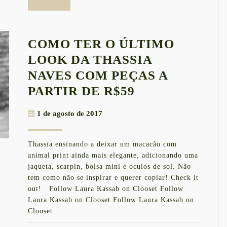
mais
COMO TER O ÚLTIMO
LOOK DA THASSIA
NAVES COM PEÇAS A
COMO
PARTIR DE R$59
TER
1
1 de agosto de 2017
O
de
ÚLTIMO
agosto
Thassia ensinando a deixar um macacão com
de
LOOK
animal print ainda mais elegante, adicionando uma
2017
DA
jaqueta, scarpin, bolsa mini e óculos de sol. Não
tem como não se inspirar e querer copiar! Check it
THASSIA
out! Follow Laura Kassab on Clooset Follow
NAVES
Laura Kassab on Clooset Follow Laura Kassab on
COM
Clooset
PEÇAS