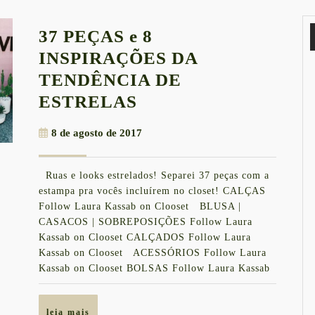
37 PEÇAS e 8
INSPIRAÇÕES DA
TENDÊNCIA DE
37
ESTRELAS
PEÇAS
8
8 de agosto de 2017
e
de
8
agosto
Ruas e looks estrelados! Separei 37 peças com a
de
INSPIRAÇÕES
estampa pra vocês incluírem no closet! CALÇAS
2017
DA
Follow Laura Kassab on Clooset BLUSA |
CASACOS | SOBREPOSIÇÕES Follow Laura
TENDÊNCIA
Kassab on Clooset CALÇADOS Follow Laura
DE
Kassab on Clooset ACESSÓRIOS Follow Laura
ESTRELAS
Kassab on Clooset BOLSAS Follow Laura Kassab
leia
leia mais