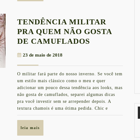
TENDÊNCIA MILITAR
PRA QUEM NÃO GOSTA
TENDÊNCIA
DE CAMUFLADOS
MILITAR
23
23 de maio de 2018
PRA
de
QUEM
maio
O militar fará parte do nosso inverno. Se você tem
de
NÃO
um estilo mais clássico como o meu e quer
2018
GOSTA
adicionar um pouco dessa tendência aos looks, mas
não gosta de camuflados, separei algumas dicas
DE
pra você investir sem se arrepender depois. A
CAMUFLAD
textura chamois é uma ótima pedida. Chic e
leia
leia mais
mais