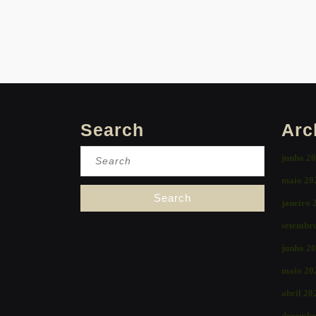
Search
Arc
Search
junho 2
for:
maio 20
janeiro 
setembr
junho 2
maio 20
abril 20
dezembr