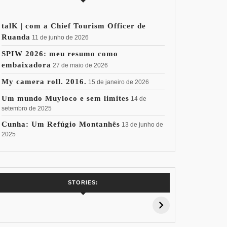
talK | com a Chief Tourism Officer de
Ruanda
11 de junho de 2026
SPIW 2026: meu resumo como
embaixadora
27 de maio de 2026
My camera roll. 2016.
15 de janeiro de 2026
Um mundo Muyloco e sem limites
14 de
setembro de 2025
Cunha: Um Refúgio Montanhês
13 de junho de
2025
OS
7 Vinhos com +
Coloração
Coloraç
STORIES:
15% de
Pessoal: Os
Pessoal:
Desconto:
Azuis de Cada
Verdes de
Especial Copa
Paleta
Paleta