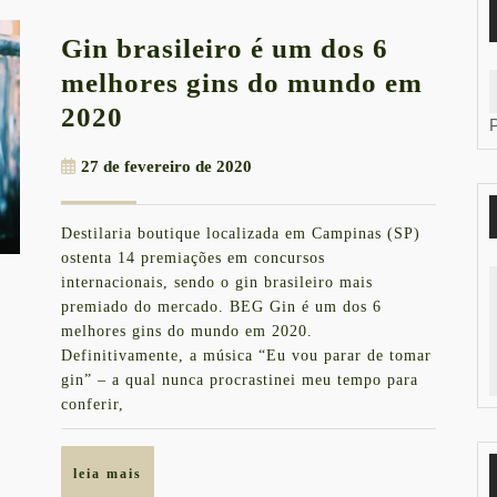
Gin brasileiro é um dos 6
melhores gins do mundo em
Gin
2020
brasileiro
27
27 de fevereiro de 2020
é
de
um
fevereiro
Destilaria boutique localizada em Campinas (SP)
de
dos
ostenta 14 premiações em concursos
2020
6
internacionais, sendo o gin brasileiro mais
premiado do mercado. BEG Gin é um dos 6
melhores
melhores gins do mundo em 2020.
gins
Definitivamente, a música “Eu vou parar de tomar
do
gin” – a qual nunca procrastinei meu tempo para
conferir,
mundo
em
leia
leia mais
2020
mais