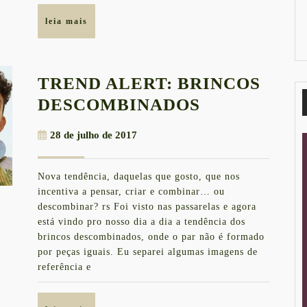
A
leia
leia mais
mais
PARTIR
DE
R$59
TREND ALERT: BRINCOS
TREND
DESCOMBINADOS
ALERT:
28
28 de julho de 2017
BRINCOS
de
DESCOMBI
julho
Nova tendência, daquelas que gosto, que nos
de
incentiva a pensar, criar e combinar… ou
2017
descombinar? rs Foi visto nas passarelas e agora
está vindo pro nosso dia a dia a tendência dos
brincos descombinados, onde o par não é formado
por peças iguais. Eu separei algumas imagens de
referência e