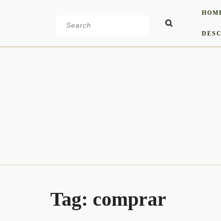
Skip
HOM
to
Search
content
for:
DESC
Tag:
comprar