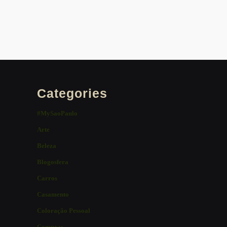
Categories
#MySaoPaulo
Arte
Beleza
Blogosfera
Carros
Casamento
Coloração Pessoal
Compras