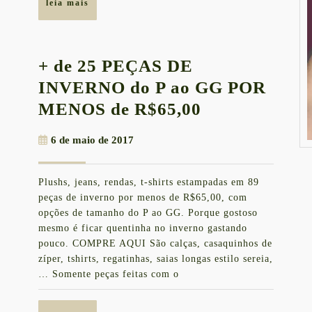
leia
leia mais
mais
+ de 25 PEÇAS DE
INVERNO do P ao GG POR
+
MENOS de R$65,00
de
6
6 de maio de 2017
25
de
PEÇAS
maio
Plushs, jeans, rendas, t-shirts estampadas em 89
de
DE
peças de inverno por menos de R$65,00, com
2017
INVERNO
opções de tamanho do P ao GG. Porque gostoso
mesmo é ficar quentinha no inverno gastando
do
pouco. COMPRE AQUI São calças, casaquinhos de
P
zíper, tshirts, regatinhas, saias longas estilo sereia,
ao
… Somente peças feitas com o
GG