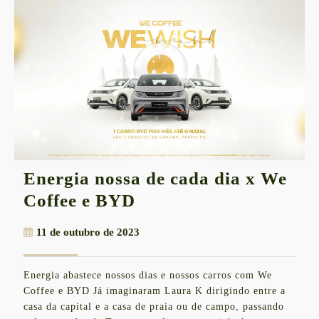
Energia nossa de cada dia x We
Energia
Coffee e BYD
nossa
11
11 de outubro de 2023
de
de
cada
outubro
Energia abastece nossos dias e nossos carros com We
de
dia
Coffee e BYD Já imaginaram Laura K dirigindo entre a
2023
x
casa da capital e a casa de praia ou de campo, passando