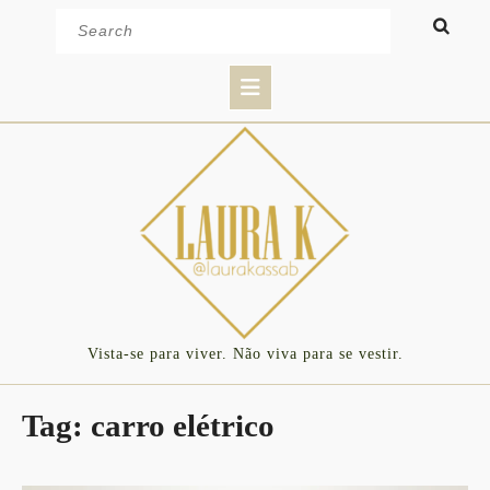
Skip
Search
to
for:
content
Open
Button
Vista-se para viver. Não viva para se vestir.
Tag:
carro elétrico