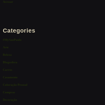
Acessar
Categories
#MySaoPaulo
Arte
Beleza
Blogosfera
Carros
Casamento
Coloração Pessoal
Compras
Decoração