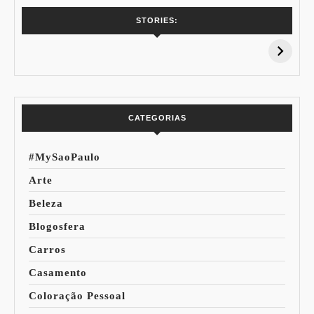
7 Vinhos com +
Coloração
STORIES:
15% de
Pessoal: Os
Desconto:
Azuis de Cada
Especial Copa do
Paleta
Mundo
CATEGORIAS
#MySaoPaulo
Arte
Beleza
Blogosfera
Carros
Casamento
Coloração Pessoal