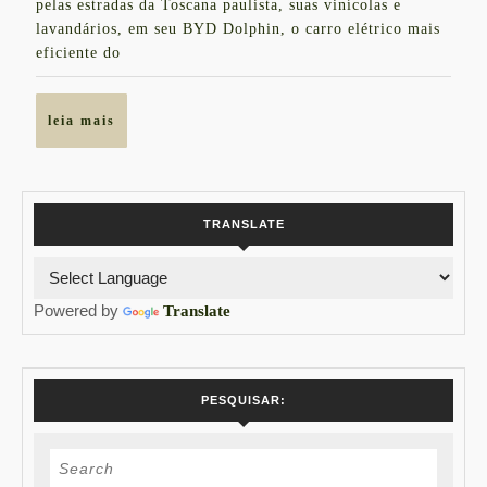
pelas estradas da Toscana paulista, suas vinícolas e
We
lavandários, em seu BYD Dolphin, o carro elétrico mais
Coffee
eficiente do
e
BYD
leia
leia mais
mais
TRANSLATE
Powered by
Translate
PESQUISAR:
Search
for: