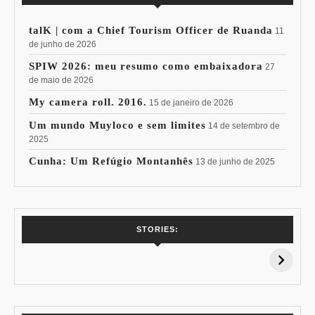
talK | com a Chief Tourism Officer de Ruanda
11
de junho de 2026
SPIW 2026: meu resumo como embaixadora
27
de maio de 2026
My camera roll. 2016.
15 de janeiro de 2026
Um mundo Muyloco e sem limites
14 de setembro de
2025
Cunha: Um Refúgio Montanhês
13 de junho de 2025
7 Vinhos com +
Coloração
STORIES:
15% de
Pessoal: Os
Desconto:
Azuis de Cada
Especial Copa do
Paleta
Mundo