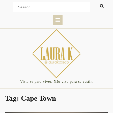
Skip
Search
to
for:
content
Open
Button
Vista-se para viver. Não viva para se vestir.
Tag:
Cape Town