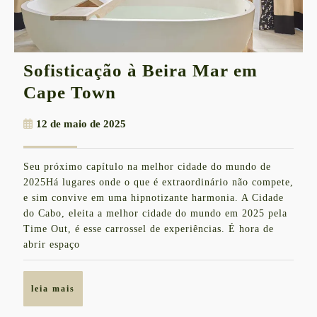
Sofisticação à Beira Mar em
Sofisticação
Cape Town
à
12
12 de maio de 2025
Beira
de
Mar
maio
Seu próximo capítulo na melhor cidade do mundo de
de
em
2025Há lugares onde o que é extraordinário não compete,
2025
Cape
e sim convive em uma hipnotizante harmonia. A Cidade
do Cabo, eleita a melhor cidade do mundo em 2025 pela
Town
Time Out, é esse carrossel de experiências. É hora de
abrir espaço
leia
leia mais
mais