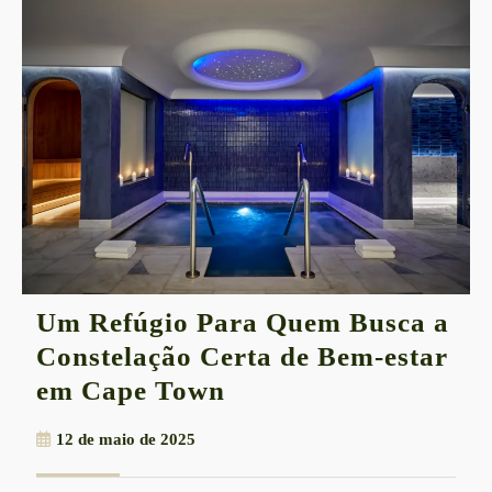
Um Refúgio Para Quem Busca a
Constelação Certa de Bem-estar
Um
em Cape Town
Refúgio
12
12 de maio de 2025
Para
de
Quem
maio