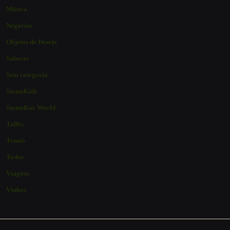
Música
Negócios
Objetos de Desejo
Sabores
Sem categoria
StatusKids
StatusKor World
TalKs
Tennis
Todos
Viagens
Vinhos