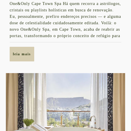
One&Only Cape Town Spa Há quem recorra a astrólogos,
de
Busca
cristais ou playlists holísticas em busca de renovação.
2025
a
Eu, pessoalmente, prefiro endereços precisos — e alguma
dose de celestialidade cuidadosamente editada. Voilà: o
Constelação
novo One&Only Spa, em Cape Town, acaba de reabrir as
Certa
portas, transformando o próprio conceito de refúgio para
de
Bem-
leia
leia mais
estar
mais
em
Cape
Town