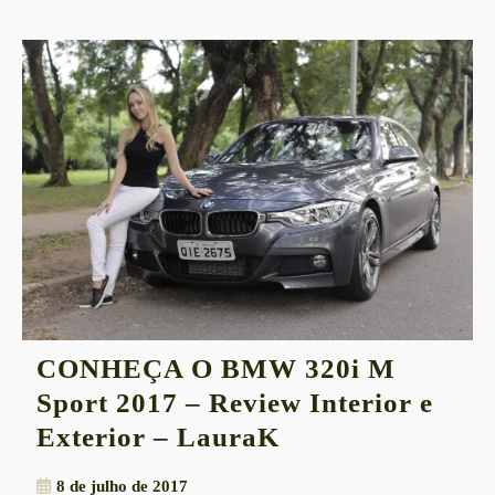
CONHEÇA O BMW 320i M
Sport 2017 – Review Interior e
CONHEÇA
Exterior – LauraK
O
8
8 de julho de 2017