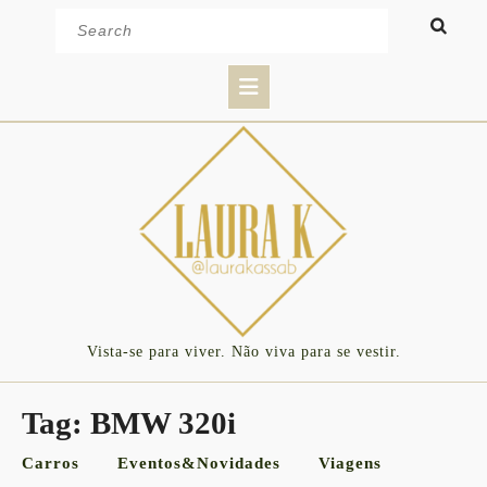
Skip
Search
to
for:
content
Open
Button
Vista-se para viver. Não viva para se vestir.
Tag:
BMW 320i
Carros
Eventos&Novidades
Viagens