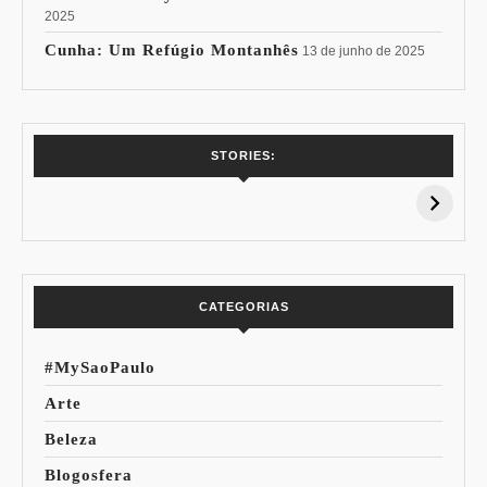
2025
Cunha: Um Refúgio Montanhês
13 de junho de 2025
7 Vinhos com +
Coloração
STORIES:
15% de
Pessoal: Os
Desconto:
Azuis de Cada
Especial Copa do
Paleta
Mundo
CATEGORIAS
#MySaoPaulo
Arte
Beleza
Blogosfera