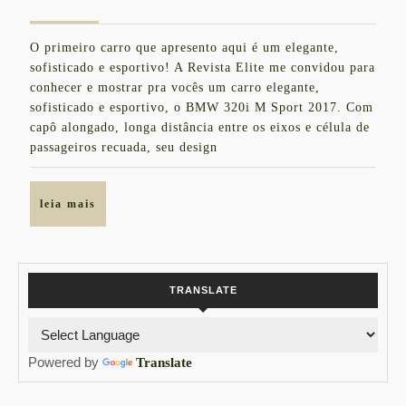
BMW
de
320i
julho
O primeiro carro que apresento aqui é um elegante,
de
M
sofisticado e esportivo! A Revista Elite me convidou para
2017
Sport
conhecer e mostrar pra vocês um carro elegante,
sofisticado e esportivo, o BMW 320i M Sport 2017. Com
2017
capô alongado, longa distância entre os eixos e célula de
–
passageiros recuada, seu design
Review
Interior
leia
leia mais
e
mais
Exterior
–
TRANSLATE
LauraK
Powered by
Translate