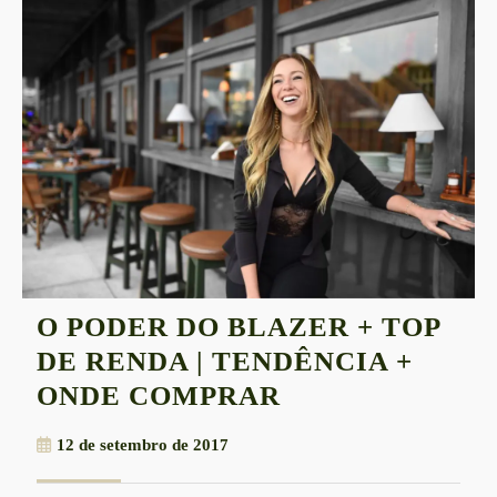
O PODER DO BLAZER + TOP
DE RENDA | TENDÊNCIA +
O
ONDE COMPRAR
PODER
12
12 de setembro de 2017
DO
de
BLAZER
setembro