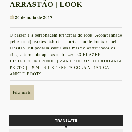
UM
ARRASTÃO | LOOK
BLAZER
26
26 de maio de 2017
e
de
UMA
maio
O blazer é a personagem principal do look. Acompanhado
de
MEIA
pelos coadjuvantes: tshirt + shorts + ankle boots + meia
2017
ARRASTÃO
arrastão. Eu poderia vestir esse mesmo outfit todos os
dias, alternando apenas os blazer. <3 BLAZER
|
LISTRADO MARINHO | ZARA SHORTS ALFAIATARIA
LOOK
PRETO | H&M TSHIRT PRETA GOLA V BÁSICA
ANKLE BOOTS
leia
leia mais
mais
TRANSLATE