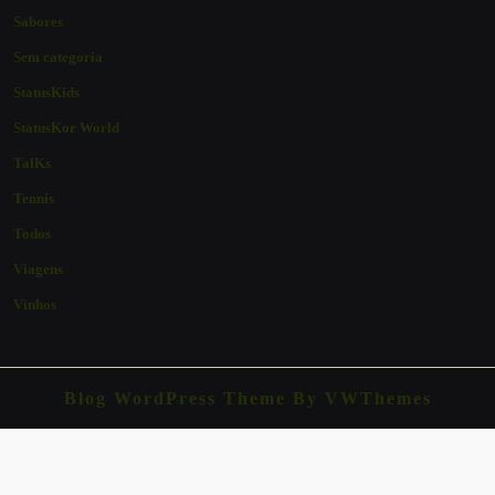
Sabores
Sem categoria
StatusKids
StatusKor World
TalKs
Tennis
Todos
Viagens
Vinhos
Blog WordPress Theme
By VWThemes
Scroll
Up