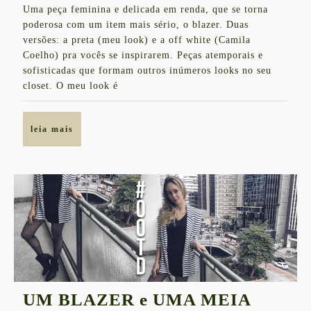
Uma peça feminina e delicada em renda, que se torna
de
+
poderosa com um item mais sério, o blazer. Duas
2017
TOP
versões: a preta (meu look) e a off white (Camila
Coelho) pra vocês se inspirarem. Peças atemporais e
DE
sofisticadas que formam outros inúmeros looks no seu
RENDA
closet. O meu look é
|
TENDÊNCIA
leia
leia mais
+
mais
ONDE
COMPRAR
UM BLAZER e UMA MEIA