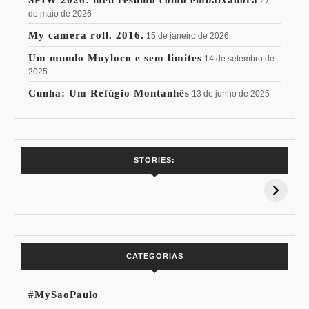
27
de maio de 2026
My camera roll. 2016.
15 de janeiro de 2026
Um mundo Muyloco e sem limites
14 de setembro de
2025
Cunha: Um Refúgio Montanhês
13 de junho de 2025
7 Vinhos com +
Coloração
STORIES:
15% de
Pessoal: Os
Desconto:
Azuis de Cada
Especial Copa do
Paleta
Mundo
CATEGORIAS
#MySaoPaulo