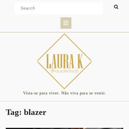
Skip
Search
to
for:
content
Open
Button
Vista-se para viver. Não viva para se vestir.
Tag:
blazer