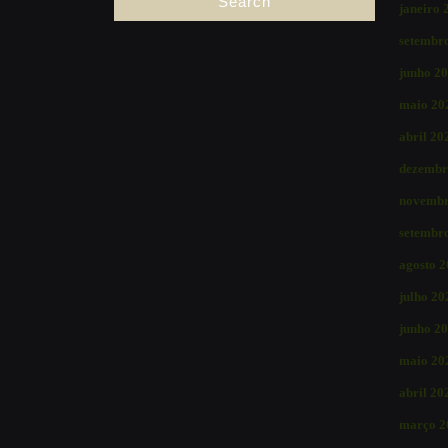
janeiro 
setembr
junho 2
maio 20
abril 20
dezembr
novembr
setembr
agosto 
julho 20
junho 2
maio 20
abril 20
março 2