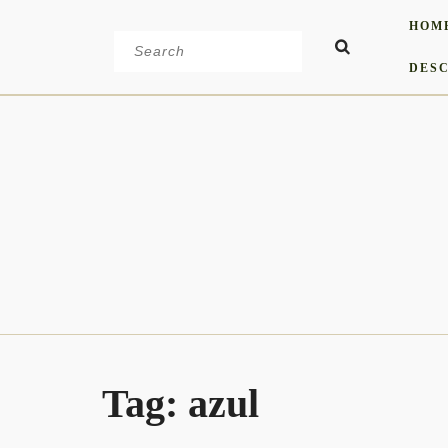
Skip
HOM
to
Search
content
for:
DESC
Tag:
azul