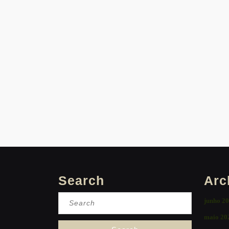
Search
Arc
Search
junho 2
for:
maio 20