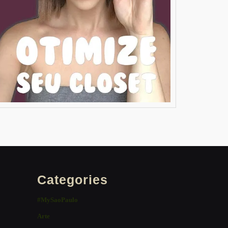
Categories
#MySaoPaulo
Arte