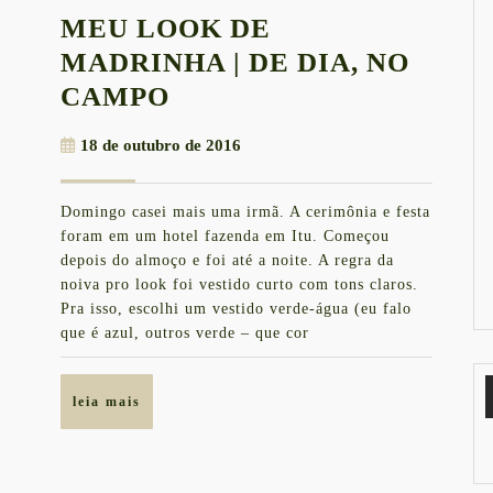
MEU LOOK DE
MADRINHA | DE DIA, NO
MEU
CAMPO
LOOK
18
18 de outubro de 2016
DE
de
MADRINHA
outubro
Domingo casei mais uma irmã. A cerimônia e festa
de
|
foram em um hotel fazenda em Itu. Começou
2016
DE
depois do almoço e foi até a noite. A regra da
noiva pro look foi vestido curto com tons claros.
DIA,
Pra isso, escolhi um vestido verde-água (eu falo
NO
que é azul, outros verde – que cor
CAMPO
leia
leia mais
mais