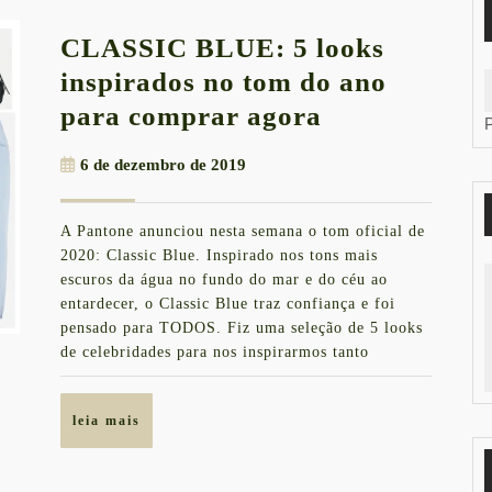
CLASSIC BLUE: 5 looks
inspirados no tom do ano
CLASSIC
para comprar agora
BLUE:
6
6 de dezembro de 2019
5
de
looks
dezembro
A Pantone anunciou nesta semana o tom oficial de
de
inspirados
2020: Classic Blue. Inspirado nos tons mais
2019
no
escuros da água no fundo do mar e do céu ao
entardecer, o Classic Blue traz confiança e foi
tom
pensado para TODOS. Fiz uma seleção de 5 looks
do
de celebridades para nos inspirarmos tanto
ano
para
leia
leia mais
comprar
mais
agora