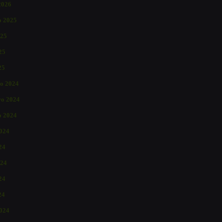
2026
o 2025
025
25
25
o 2024
o 2024
o 2024
2024
24
024
24
24
024