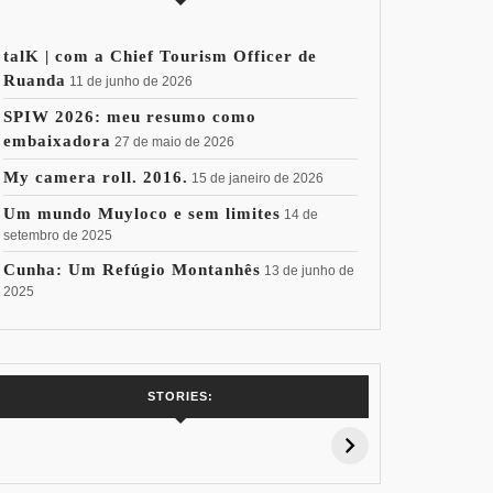
talK | com a Chief Tourism Officer de
Ruanda
11 de junho de 2026
SPIW 2026: meu resumo como
embaixadora
27 de maio de 2026
My camera roll. 2016.
15 de janeiro de 2026
Um mundo Muyloco e sem limites
14 de
setembro de 2025
Cunha: Um Refúgio Montanhês
13 de junho de
2025
7 Vinhos com +
Coloração
Coloraç
STORIES:
15% de
Pessoal: Os
Pessoal:
Desconto:
Azuis de Cada
Verdes de
Especial Copa
Paleta
Paleta