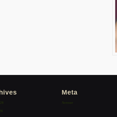
hives
Meta
026
Acessar
26