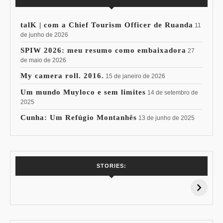
talK | com a Chief Tourism Officer de Ruanda
11
de junho de 2026
SPIW 2026: meu resumo como embaixadora
27
de maio de 2026
My camera roll. 2016.
15 de janeiro de 2026
Um mundo Muyloco e sem limites
14 de setembro de
2025
Cunha: Um Refúgio Montanhês
13 de junho de 2025
7 Vinhos com +
Coloração
STORIES:
15% de
Pessoal: Os
Desconto:
Azuis de Cada
Especial Copa do
Paleta
Mundo