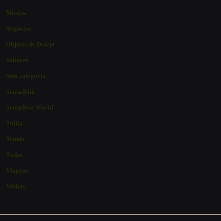
Música
Negócios
Objetos de Desejo
Sabores
Sem categoria
StatusKids
StatusKor World
TalKs
Tennis
Todos
Viagens
Vinhos