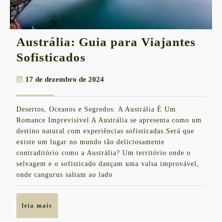
Austrália: Guia para Viajantes
Austrália:
Sofisticados
Guia
17
17 de dezembro de 2024
para
de
Viajantes
dezembro
Desertos, Oceanos e Segredos: A Austrália É Um
de
Sofisticados
Romance Imprevisível A Austrália se apresenta como um
2024
destino natural com experiências sofisticadas.Será que
existe um lugar no mundo tão deliciosamente
contraditório como a Austrália? Um território onde o
selvagem e o sofisticado dançam uma valsa improvável,
onde cangurus saltam ao lado
leia
leia mais
mais