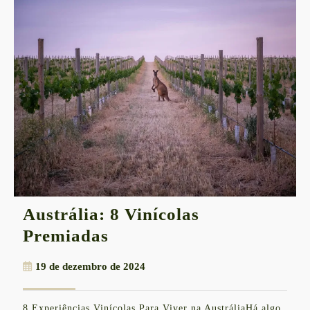
Austrália: 8 Vinícolas
Austrália:
Premiadas
8
19
19 de dezembro de 2024
Vinícolas
de
Premiadas
dezembro
8 Experiências Vinícolas Para Viver na AustráliaHá algo