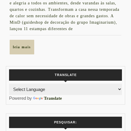
SUA
e alegria a todos os ambientes, desde varandas às salas,
2017
CASA
quartos e cozinhas. Transformam a casa nessa temporada
de calor sem necessidade de obras e grandes gastos. A
PARA
MinD (guideshop de decoração do grupo Imaginarium),
O
lançou 11 estampas diferentes de
VERÃO
SEM
leia
leia mais
REFORMAS
mais
TRANSLATE
Powered by
Translate
PESQUISAR: