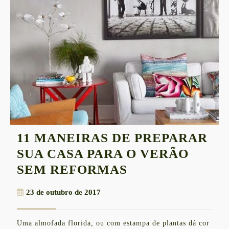
11 MANEIRAS DE PREPARAR
SUA CASA PARA O VERÃO
11
SEM REFORMAS
MANEIRAS
23
23 de outubro de 2017
DE
de
PREPARAR
outubro
Uma almofada florida, ou com estampa de plantas dá cor
de