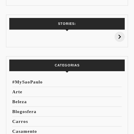
7 Vinhos com +
Coloração
STORIES:
15% de
Pessoal: Os
Desconto:
Azuis de Cada
Especial Copa do
Paleta
Mundo
CATEGORIAS
#MySaoPaulo
Arte
Beleza
Blogosfera
Carros
Casamento