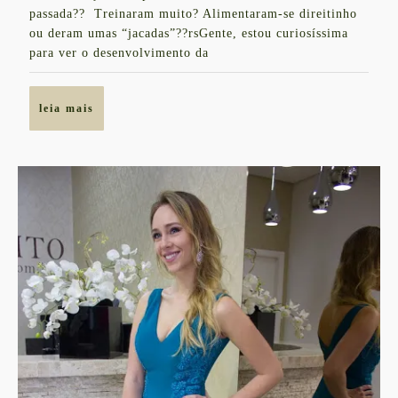
Nulo
passada?? Treinaram muito? Alimentaram-se direitinho
&
ou deram umas “jacadas”??rsGente, estou curiosíssima
para ver o desenvolvimento da
Mito
de
leia
leia mais
treinar
mais
braços