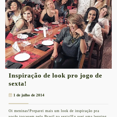
Inspiração de look pro jogo de
Inspiração
sexta!
de
1
1 de julho de 2014
look
de
pro
julho
Oi meninas!Preparei mais um look de inspiração pra
de
jogo
vocês torcerem pelo Brasil na sexta!Eu usei uma legging