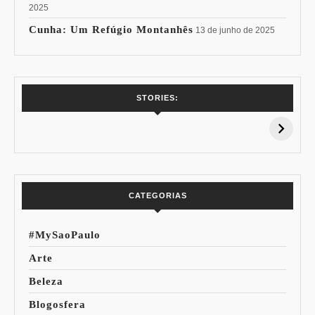
2025
Cunha: Um Refúgio Montanhês
13 de junho de 2025
7 Vinhos com +
Coloração
STORIES:
15% de
Pessoal: Os
Desconto:
Azuis de Cada
Especial Copa do
Paleta
Mundo
CATEGORIAS
#MySaoPaulo
Arte
Beleza
Blogosfera