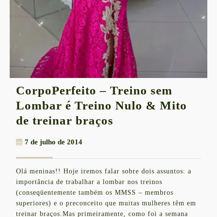
CorpoPerfeito – Treino sem
Lombar é Treino Nulo & Mito
CorpoPerfeito
de treinar braços
–
7
7 de julho de 2014
Treino
de
sem
julho
Olá meninas!! Hoje iremos falar sobre dois assuntos: a
de
Lombar
importância de trabalhar a lombar nos treinos
2014
é
(conseqüentemente também os MMSS – membros
superiores) e o preconceito que muitas mulheres têm em
Treino
treinar braços.Mas primeiramente, como foi a semana