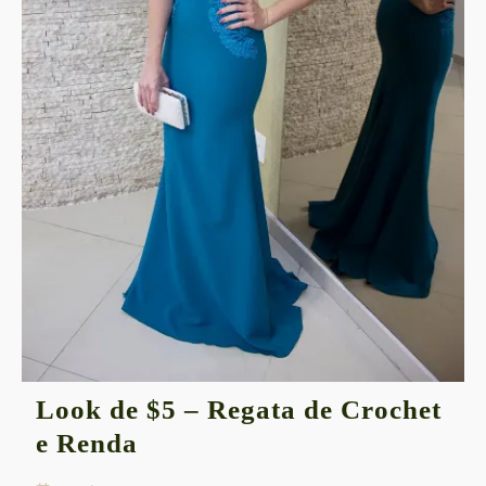
Look de $5 – Regata de Crochet
Look
e Renda
de