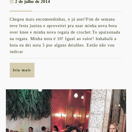
2
2 de julho de 2014
$5
de
–
julho
Chegou mais encomendinhas, e já usei!Fim de semana
de
Regata
teve festa junina e aproveitei pra usar minha nova bota
2014
de
over knee e minha nova regata de crochet.To apaixonada
na regata. Minha nota é 10! Igual ao valor! hahahaJá a
Crochet
bota eu dei nota 5 por alguns detalhes. Então não vou
e
indicar
Renda
leia
leia mais
mais