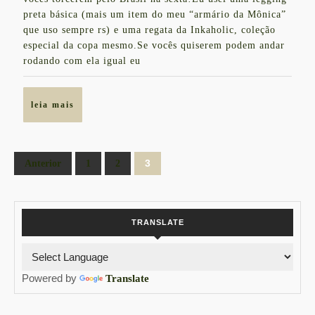
2014
de
preta básica (mais um item do meu “armário da Mônica”
que uso sempre rs) e uma regata da Inkaholic, coleção
sexta!
especial da copa mesmo.Se vocês quiserem podem andar
rodando com ela igual eu
leia
leia mais
mais
Paginação
3
Anterior
1
2
de
posts
TRANSLATE
Powered by
Translate