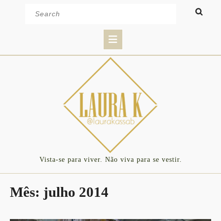
Skip
Search
to
for:
content
Open
Button
Vista-se para viver. Não viva para se vestir.
Mês:
julho 2014